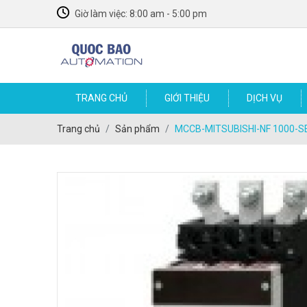
Giờ làm việc: 8:00 am - 5:00 pm
TRANG CHỦ
GIỚI THIỆU
DỊCH VỤ
SỮA CHỮA VÀ LẮP ĐẶT MÁY MÓC BAO BÌ
LINH KIỆN TỰ ĐỘNG HÓA MÁY MÓC BAO BÌ
Trang chủ
Sản phẩm
MCCB-MITSUBISHI-NF 1000-