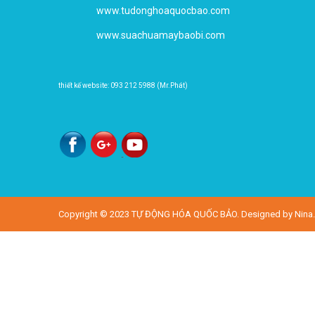
www.tudonghoaquocbao.com
www.suachuamaybaobi.com
thiết kế website: 093 212 5988 (Mr.Phát)
Copyright © 2023
TỰ ĐỘNG HÓA QUỐC BẢO
. Designed by
Nina