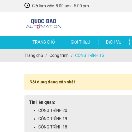
Giờ làm việc: 8:00 am - 5:00 pm
TRANG CHỦ
GIỚI THIỆU
DỊCH VỤ
SỮA CHỮA VÀ LẮP ĐẶT MÁY MÓC BAO BÌ
LINH KIỆN TỰ ĐỘNG HÓA MÁY MÓC BAO BÌ
Trang chủ
Công trình
CÔNG TRÌNH 15
Nội dung đang cập nhật
Tin liên quan:
CÔNG TRÌNH 20
CÔNG TRÌNH 19
CÔNG TRÌNH 18