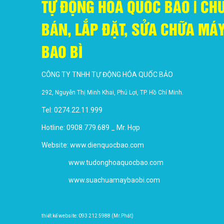
TỰ ĐỘNG HOÁ QUỐC BẢO | CH
BÁN, LẮP ĐẶT, SỬA CHỮA M
BAO BÌ
CÔNG TY TNHH TỰ ĐỘNG HÓA QUỐC BẢO
292, Nguyễn Thị Minh Khai, Phú Lợi, TP. Hồ Chí Minh.
Tel: 0274.22.11.999
Hotline: 0908.779.689 _ Mr. Hợp
Website:
www.dienquocbao.com
www.tudonghoaquocbao.com
www.suachuamaybaobi.com
thiết kế website: 093 212 5988 (Mr.Phát)