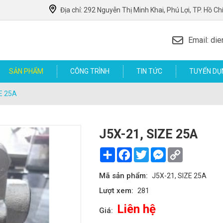
Địa chỉ: 292 Nguyễn Thị Minh Khai, Phú Lợi, TP. Hồ Ch
Email: d
SẢN PHẨM
CÔNG TRÌNH
TIN TỨC
TUYỂN DỤ
E 25A
J5X-21, SIZE 25A
Share
Facebook
Twitter
Messenger
Copy
Link
Mã sản phẩm:
J5X-21, SIZE 25A
Lượt xem:
281
Liên hệ
Giá: