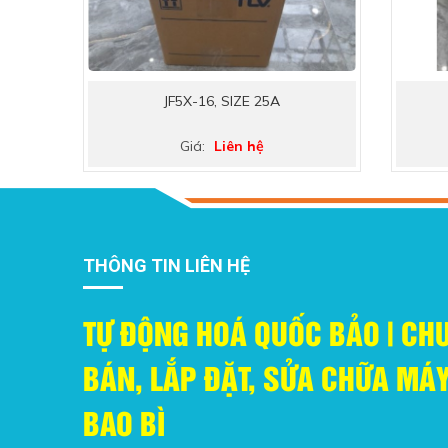
JF5X-16, SIZE 25A
Giá:
Liên hệ
THÔNG TIN LIÊN HỆ
TỰ ĐỘNG HOÁ QUỐC BẢO | CH
BÁN, LẮP ĐẶT, SỬA CHỮA M
BAO BÌ