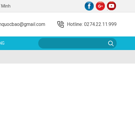
í Minh
ienquocbao@gmail.com
Hotline: 0274.22.11.999
NG