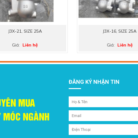
J3X-21, SIZE 25A
J3X-16, SIZE 25A
Giá:
Liên hệ
Giá:
Liên hệ
ĐĂNG KÝ NHẬN TIN
UYÊN MUA
ÁY MÓC NGÀNH