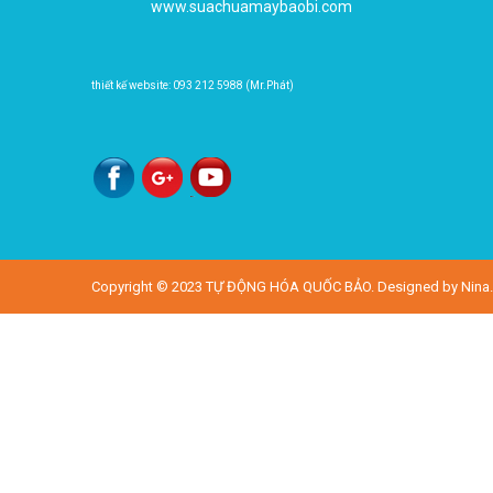
www.suachuamaybaobi.com
thiết kế website: 093 212 5988 (Mr.Phát)
Copyright © 2023
TỰ ĐỘNG HÓA QUỐC BẢO
. Designed by
Nina